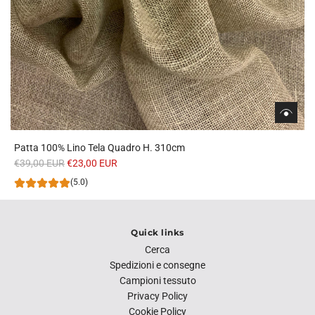
Patta 100% Lino Tela Quadro H. 310cm
P
€39,00 EUR
€23,00 EUR
r
(5.0)
e
z
z
Quick links
o
Cerca
n
Spedizioni e consegne
o
Campioni tessuto
r
Privacy Policy
m
Cookie Policy